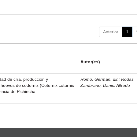
Anterior
1
Autor(es)
idad de cría, producción y
Romo, Germán, dir.
;
Rodas
 huevos de codorniz (Coturnix coturnix
Zambrano, Daniel Alfredo
vincia de Pichincha