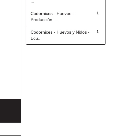
...
Codornices - Huevos -
1
Producción ...
Codornices - Huevos y Nidos -
1
Ecu...