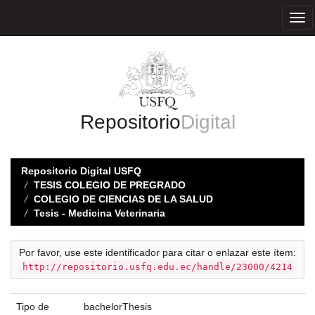
Skip
navigation
Repositorio
Digital
Repositorio Digital USFQ
TESIS COLEGIO DE PREGRADO
COLEGIO DE CIENCIAS DE LA SALUD
Tesis - Medicina Veterinaria
Por favor, use este identificador para citar o enlazar este ítem:
http://repositorio.usfq.edu.ec/handle/23000/4214
Tipo de
bachelorThesis