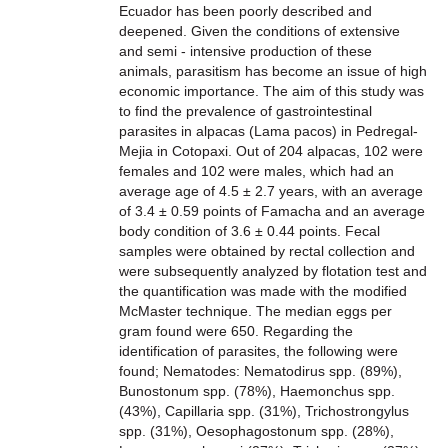
Ecuador has been poorly described and
deepened. Given the conditions of extensive
and semi - intensive production of these
animals, parasitism has become an issue of high
economic importance. The aim of this study was
to find the prevalence of gastrointestinal
parasites in alpacas (Lama pacos) in Pedregal-
Mejia in Cotopaxi. Out of 204 alpacas, 102 were
females and 102 were males, which had an
average age of 4.5 ± 2.7 years, with an average
of 3.4 ± 0.59 points of Famacha and an average
body condition of 3.6 ± 0.44 points. Fecal
samples were obtained by rectal collection and
were subsequently analyzed by flotation test and
the quantification was made with the modified
McMaster technique. The median eggs per
gram found were 650. Regarding the
identification of parasites, the following were
found; Nematodes: Nematodirus spp. (89%),
Bunostonum spp. (78%), Haemonchus spp.
(43%), Capillaria spp. (31%), Trichostrongylus
spp. (31%), Oesophagostonum spp. (28%),