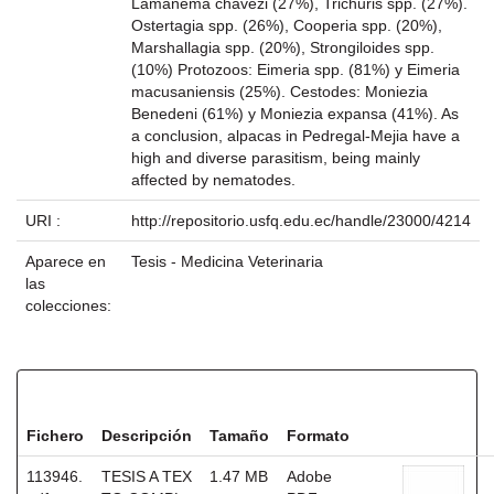
Lamanema chavezi (27%), Trichuris spp. (27%).
Ostertagia spp. (26%), Cooperia spp. (20%),
Marshallagia spp. (20%), Strongiloides spp.
(10%) Protozoos: Eimeria spp. (81%) y Eimeria
macusaniensis (25%). Cestodes: Moniezia
Benedeni (61%) y Moniezia expansa (41%). As
a conclusion, alpacas in Pedregal-Mejia have a
high and diverse parasitism, being mainly
affected by nematodes.
URI :
http://repositorio.usfq.edu.ec/handle/23000/4214
Aparece en
Tesis - Medicina Veterinaria
las
colecciones:
Ficheros en este ítem:
Fichero
Descripción
Tamaño
Formato
113946.
TESIS A TEX
1.47 MB
Adobe