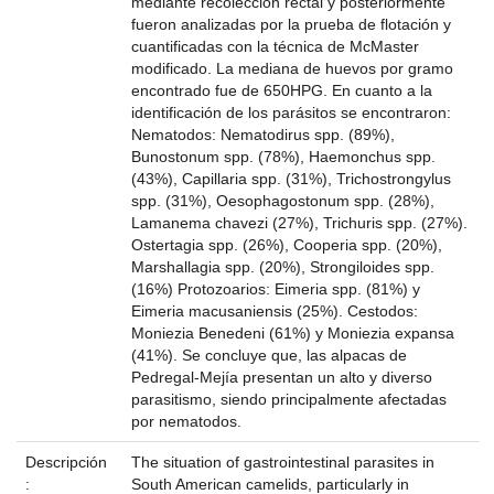
mediante recolección rectal y posteriormente
fueron analizadas por la prueba de flotación y
cuantificadas con la técnica de McMaster
modificado. La mediana de huevos por gramo
encontrado fue de 650HPG. En cuanto a la
identificación de los parásitos se encontraron:
Nematodos: Nematodirus spp. (89%),
Bunostonum spp. (78%), Haemonchus spp.
(43%), Capillaria spp. (31%), Trichostrongylus
spp. (31%), Oesophagostonum spp. (28%),
Lamanema chavezi (27%), Trichuris spp. (27%).
Ostertagia spp. (26%), Cooperia spp. (20%),
Marshallagia spp. (20%), Strongiloides spp.
(16%) Protozoarios: Eimeria spp. (81%) y
Eimeria macusaniensis (25%). Cestodos:
Moniezia Benedeni (61%) y Moniezia expansa
(41%). Se concluye que, las alpacas de
Pedregal-Mejía presentan un alto y diverso
parasitismo, siendo principalmente afectadas
por nematodos.
Descripción
The situation of gastrointestinal parasites in
:
South American camelids, particularly in