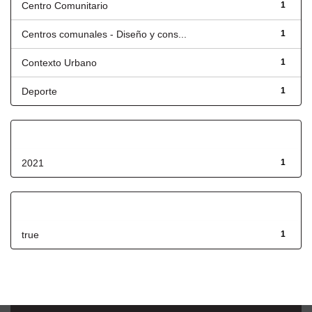
Centro Comunitario
1
Centros comunales - Diseño y cons...
1
Contexto Urbano
1
Deporte
1
Fecha de lanzamiento
2021
1
Has File(s)
true
1