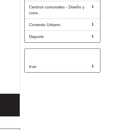
Centros comunales - Diseño y
1
cons...
Contexto Urbano
1
Deporte
1
Has File(s)
true
1