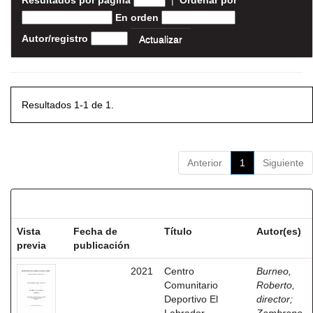
Resultados por página
|
Ordenar por
En orden
Autor/registro
Resultados 1-1 de 1.
Anterior
1
Siguiente
Resultados por ítem:
Vista
Fecha de
Título
Autor(es)
previa
publicación
2021
Centro
Burneo,
Comunitario
Roberto,
Deportivo El
director
;