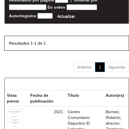
Resultados por página
|
Ordenar por
En orden
Autor/registro
Resultados 1-1 de 1.
Anterior
1
Siguiente
Resultados por ítem:
Vista
Fecha de
Título
Autor(es)
previa
publicación
2021
Centro
Burneo,
Comunitario
Roberto,
Deportivo El
director
;