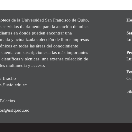
ioteca de la Universidad San Francisco de Quito,
Ho
s servicios diariamente para la atención de miles
udiantes en donde pueden encontrar una
Se
onada y actualizada colección de libros impresos
Lu
rónicos en todas las áreas del conocimiento,
cuenta con suscripciones a las más importantes
Pe
s científicas y técnicas, una extensa colección de
Lu
les multimedia y acceso.
Fer
o Bracho
Ce
o@usfq.edu.ec
bi
Palacios
ios@usfq.edu.ec