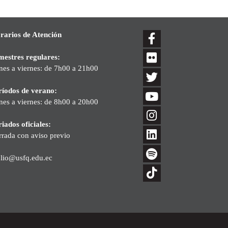
rarios de Atención
mestres regulares:
nes a viernes: de 7h00 a 21h00
ríodos de verano:
nes a viernes: de 8h00 a 20h00
iados oficiales:
rrada con aviso previo
blio@usfq.edu.ec