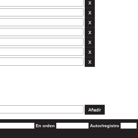
En orden
Autor/registro