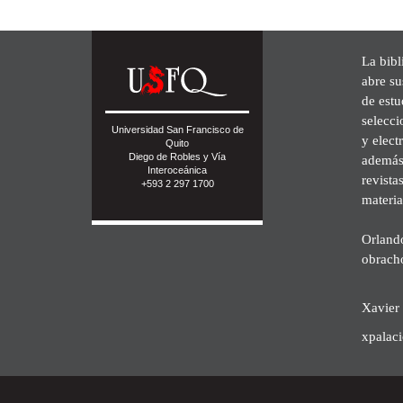
La bibl
abre su
de est
selecci
Universidad San Francisco de
y elect
Quito
Diego de Robles y Vía
además 
Interoceánica
revista
+593 2 297 1700
materia
Orland
obrach
Xavier 
xpalac