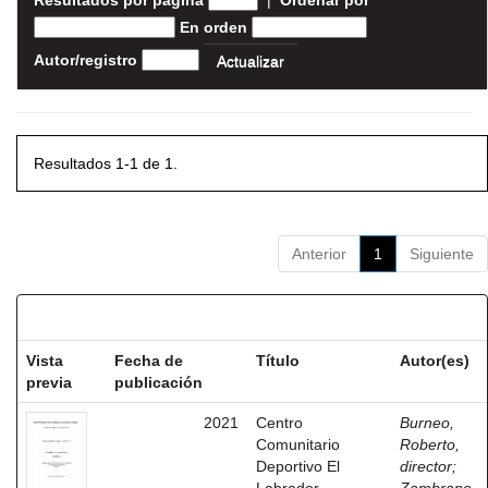
Resultados por página
|
Ordenar por
En orden
Autor/registro
Resultados 1-1 de 1.
Anterior
1
Siguiente
Resultados por ítem:
Vista
Fecha de
Título
Autor(es)
previa
publicación
2021
Centro
Burneo,
Comunitario
Roberto,
Deportivo El
director
;