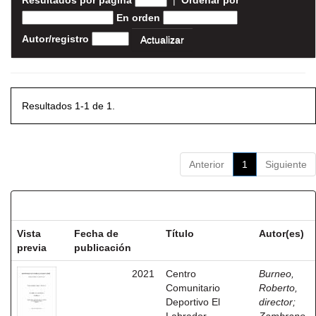
Resultados por página
|
Ordenar por
En orden
Autor/registro
Resultados 1-1 de 1.
Anterior
1
Siguiente
Resultados por ítem:
Vista
Fecha de
Título
Autor(es)
previa
publicación
2021
Centro
Burneo,
Comunitario
Roberto,
Deportivo El
director
;