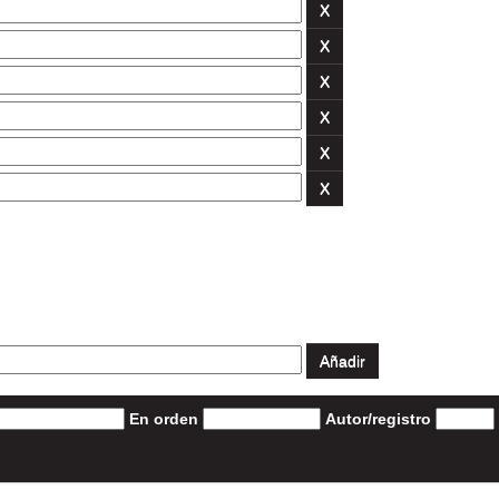
En orden
Autor/registro