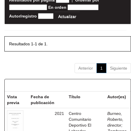
Resultados por página
|
Ordenar por
En orden
Autor/registro
Resultados 1-1 de 1.
Anterior
1
Siguiente
Resultados por ítem:
Vista
Fecha de
Título
Autor(es)
previa
publicación
2021
Centro
Burneo,
Comunitario
Roberto,
Deportivo El
director
;