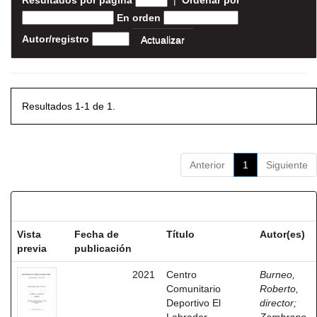
Resultados por página
|
Ordenar por
En orden
Autor/registro
Resultados 1-1 de 1.
Anterior
1
Siguiente
Resultados por ítem:
Vista
Fecha de
Título
Autor(es)
previa
publicación
2021
Centro
Burneo,
Comunitario
Roberto,
Deportivo El
director
;