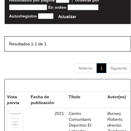
Resultados por página
|
Ordenar por
En orden
Autor/registro
Resultados 1-1 de 1.
Anterior
1
Siguiente
Resultados por ítem:
Vista
Fecha de
Título
Autor(es)
previa
publicación
2021
Centro
Burneo,
Comunitario
Roberto,
Deportivo El
director
;