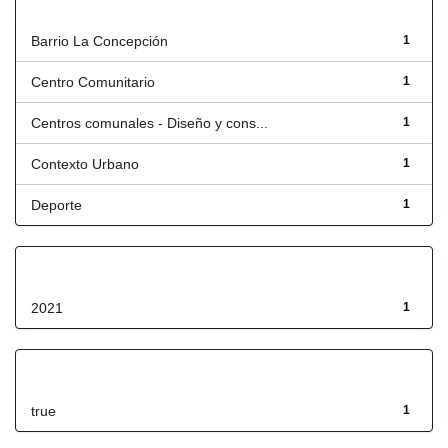
Título
Barrio La Concepción
1
Centro Comunitario
1
Centros comunales - Diseño y cons...
1
Contexto Urbano
1
Deporte
1
Fecha de lanzamiento
2021
1
Has File(s)
true
1