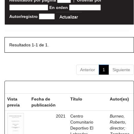
Resultados por página
|
Ordenar por
En orden
Autor/registro
Resultados 1-1 de 1.
Anterior
1
Siguiente
Resultados por ítem:
Vista
Fecha de
Título
Autor(es)
previa
publicación
2021
Centro
Burneo,
Comunitario
Roberto,
Deportivo El
director
;