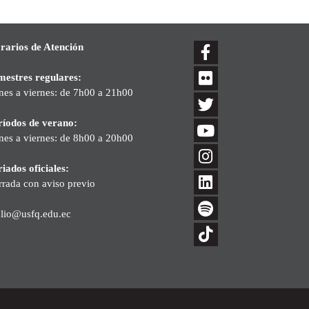
rarios de Atención
mestres regulares:
nes a viernes: de 7h00 a 21h00
ríodos de verano:
nes a viernes: de 8h00 a 20h00
iados oficiales:
rrada con aviso previo
blio@usfq.edu.ec