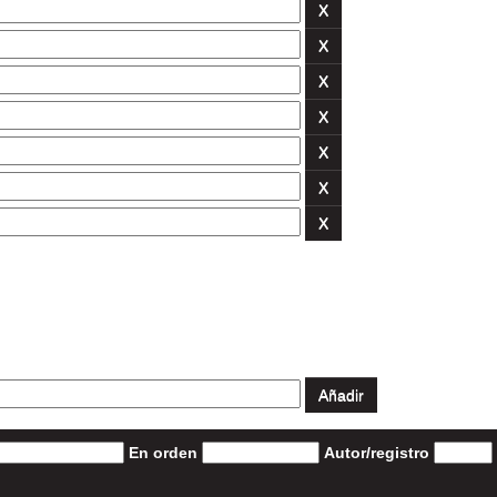
En orden
Autor/registro