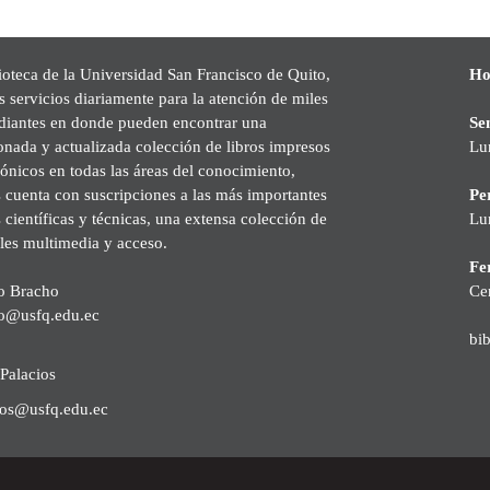
ioteca de la Universidad San Francisco de Quito,
Ho
s servicios diariamente para la atención de miles
udiantes en donde pueden encontrar una
Se
onada y actualizada colección de libros impresos
Lu
rónicos en todas las áreas del conocimiento,
cuenta con suscripciones a las más importantes
Pe
s científicas y técnicas, una extensa colección de
Lu
les multimedia y acceso.
Fer
o Bracho
Ce
o@usfq.edu.ec
bi
Palacios
ios@usfq.edu.ec