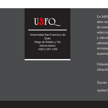
La bibl
abre su
de est
selecci
Universidad San Francisco de
y elect
Quito
Diego de Robles y Vía
además 
Interoceánica
revista
+593 2 297 1700
materia
Orland
obrach
Xavier 
xpalac