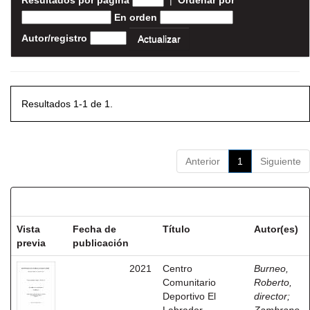
Resultados por página
|
Ordenar por
En orden
Autor/registro
Resultados 1-1 de 1.
Anterior
1
Siguiente
Resultados por ítem:
Vista
Fecha de
Título
Autor(es)
previa
publicación
2021
Centro
Burneo,
Comunitario
Roberto,
Deportivo El
director
;