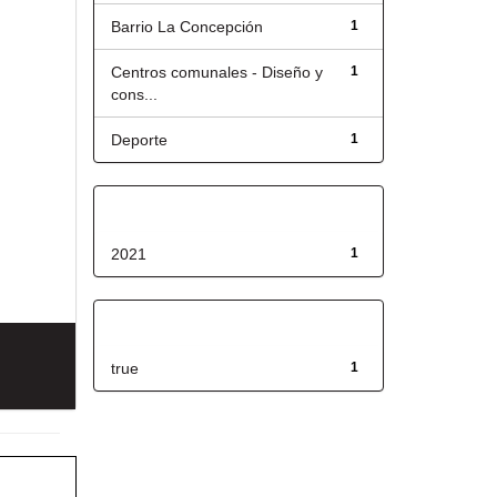
Barrio La Concepción
1
Centros comunales - Diseño y
1
cons...
Deporte
1
Fecha de lanzamiento
2021
1
Has File(s)
true
1