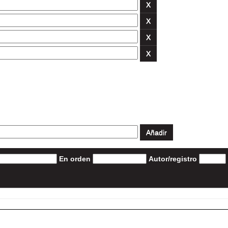
En orden
Autor/registro