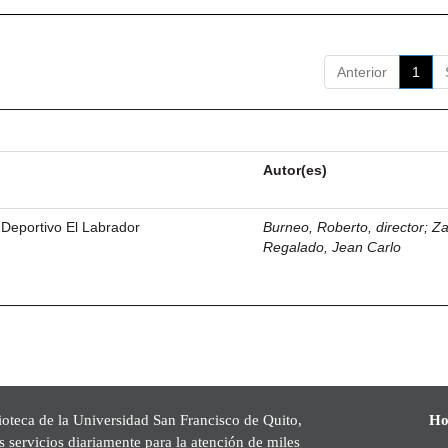
Anterior
1
Autor(es)
 Deportivo El Labrador
Burneo, Roberto, director
;
Z
Regalado, Jean Carlo
ioteca de la Universidad San Francisco de Quito,
Ho
s servicios diariamente para la atención de miles