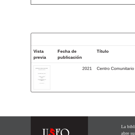
Resultados por ítem:
Vista
Fecha de
Título
previa
publicación
2021
Centro Comunitario
La bibl
abre su