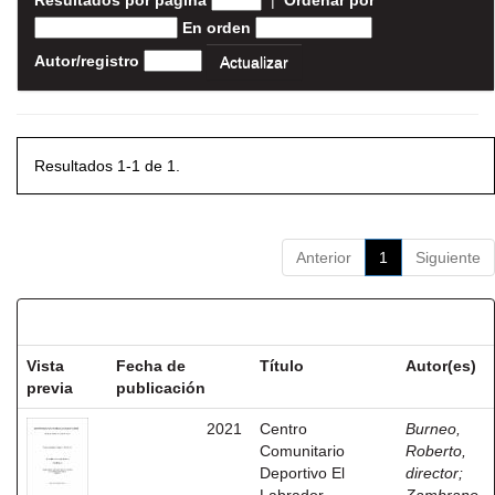
Resultados por página
|
Ordenar por
En orden
Autor/registro
Resultados 1-1 de 1.
Anterior
1
Siguiente
Resultados por ítem:
Vista
Fecha de
Título
Autor(es)
previa
publicación
2021
Centro
Burneo,
Comunitario
Roberto,
Deportivo El
director
;