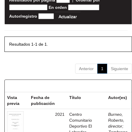
Resultados por página
|
Ordenar por
En orden
Autor/registro
Resultados 1-1 de 1.
Anterior
1
Siguiente
Resultados por ítem:
Vista
Fecha de
Título
Autor(es)
previa
publicación
2021
Centro
Burneo,
Comunitario
Roberto,
Deportivo El
director
;