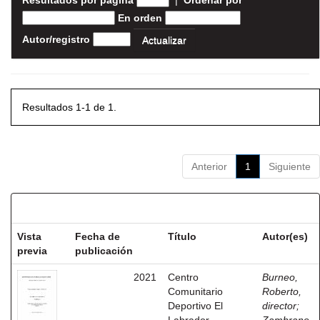
Resultados por página
|
Ordenar por
En orden
Autor/registro
Resultados 1-1 de 1.
Anterior
1
Siguiente
Resultados por ítem:
Vista
Fecha de
Título
Autor(es)
previa
publicación
2021
Centro
Burneo,
Comunitario
Roberto,
Deportivo El
director
;