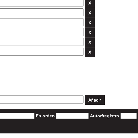
En orden
Autor/registro