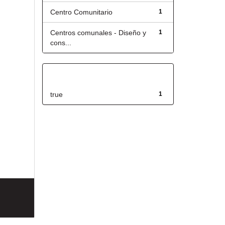
Centro Comunitario
1
Centros comunales - Diseño y
1
cons...
Has File(s)
true
1