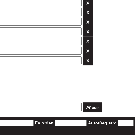
En orden
Autor/registro