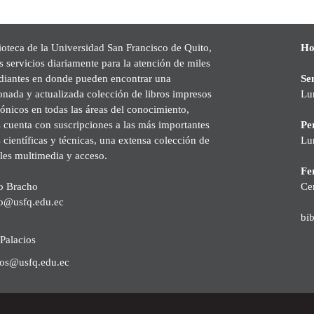
ioteca de la Universidad San Francisco de Quito,
Ho
s servicios diariamente para la atención de miles
udiantes en donde pueden encontrar una
Se
onada y actualizada colección de libros impresos
Lu
rónicos en todas las áreas del conocimiento,
cuenta con suscripciones a las más importantes
Pe
s científicas y técnicas, una extensa colección de
Lu
les multimedia y acceso.
Fer
o Bracho
Ce
o@usfq.edu.ec
bi
Palacios
ios@usfq.edu.ec