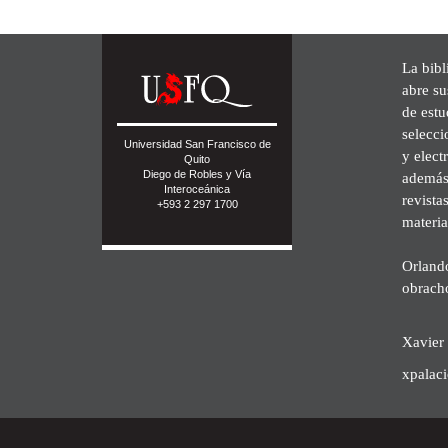
La bibl
abre su
de est
selecci
Universidad San Francisco de
y elect
Quito
Diego de Robles y Vía
además 
Interoceánica
revista
+593 2 297 1700
materia
Orland
obrach
Xavier 
xpalac