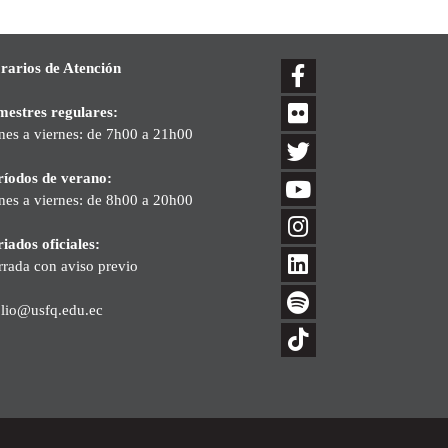
rarios de Atención
mestres regulares:
nes a viernes: de 7h00 a 21h00
ríodos de verano:
nes a viernes: de 8h00 a 20h00
iados oficiales:
rrada con aviso previo
blio@usfq.edu.ec