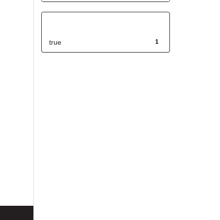
Has File(s)
true
1