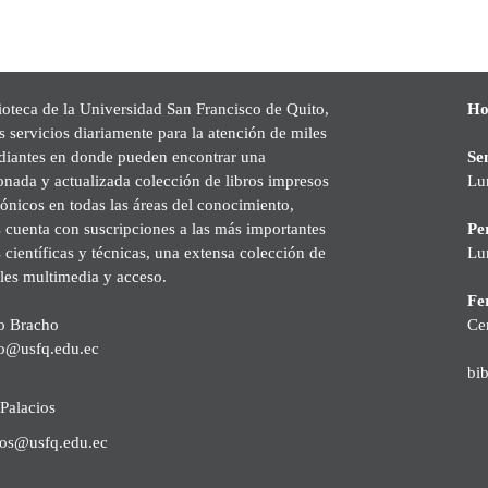
ioteca de la Universidad San Francisco de Quito,
Ho
s servicios diariamente para la atención de miles
udiantes en donde pueden encontrar una
Se
onada y actualizada colección de libros impresos
Lu
rónicos en todas las áreas del conocimiento,
cuenta con suscripciones a las más importantes
Pe
s científicas y técnicas, una extensa colección de
Lu
les multimedia y acceso.
Fer
o Bracho
Ce
o@usfq.edu.ec
bi
Palacios
ios@usfq.edu.ec