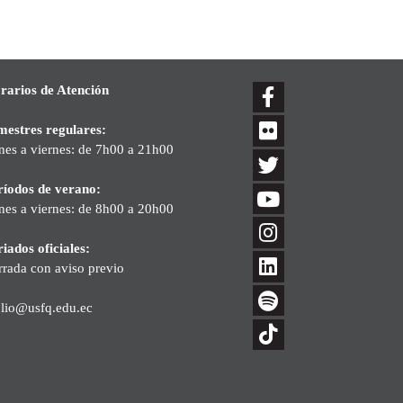
rarios de Atención
mestres regulares:
nes a viernes: de 7h00 a 21h00
ríodos de verano:
nes a viernes: de 8h00 a 20h00
iados oficiales:
rrada con aviso previo
blio@usfq.edu.ec