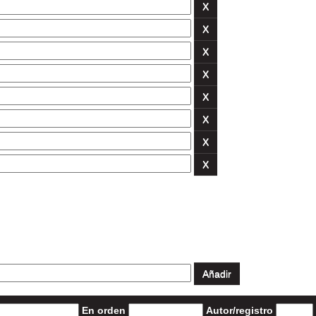
En orden
Autor/registro