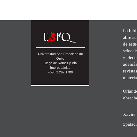
La bibl
abre su
de est
selecci
Universidad San Francisco de
y elect
Quito
Diego de Robles y Vía
además 
Interoceánica
revista
+593 2 297 1700
materia
Orland
obrach
Xavier 
xpalac