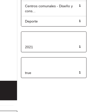
Centros comunales - Diseño y
1
cons...
Deporte
1
Fecha de lanzamiento
2021
1
Has File(s)
true
1