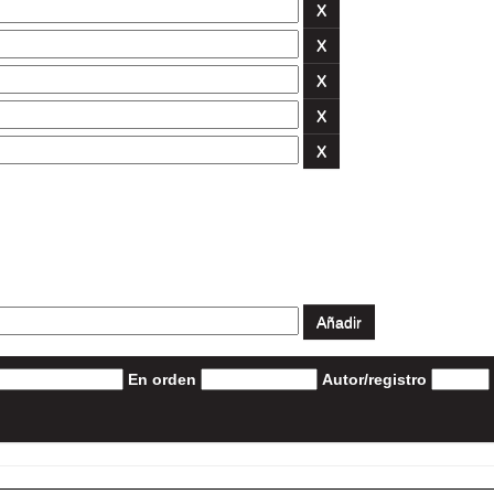
En orden
Autor/registro