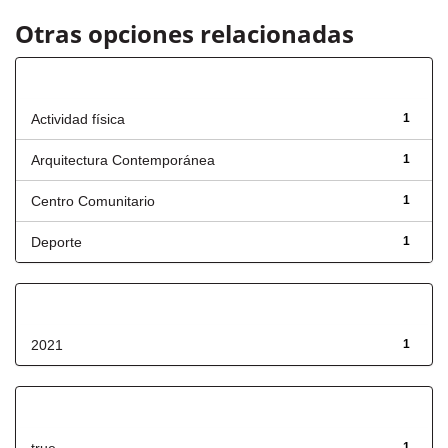
Otras opciones relacionadas
Título
Actividad física
1
Arquitectura Contemporánea
1
Centro Comunitario
1
Deporte
1
Fecha de lanzamiento
2021
1
Has File(s)
1