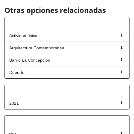
Otras opciones relacionadas
Título
Actividad física
1
Arquitectura Contemporánea
1
Barrio La Concepción
1
Deporte
1
Fecha de lanzamiento
2021
1
Has File(s)
1