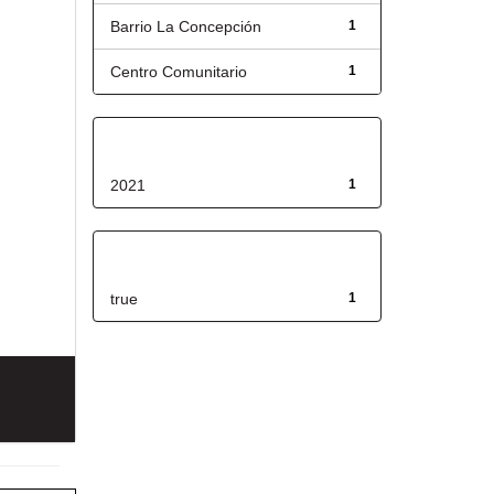
Barrio La Concepción
1
Centro Comunitario
1
Fecha de lanzamiento
2021
1
Has File(s)
true
1