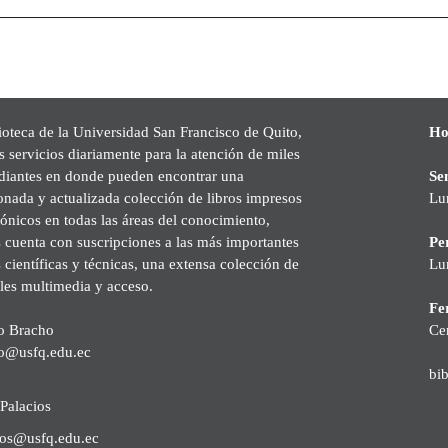
ioteca de la Universidad San Francisco de Quito,
Ho
s servicios diariamente para la atención de miles
udiantes en donde pueden encontrar una
Se
onada y actualizada colección de libros impresos
Lu
rónicos en todas las áreas del conocimiento,
cuenta con suscripciones a las más importantes
Pe
s científicas y técnicas, una extensa colección de
Lu
les multimedia y acceso.
Fer
o Bracho
Ce
o@usfq.edu.ec
bi
Palacios
ios@usfq.edu.ec