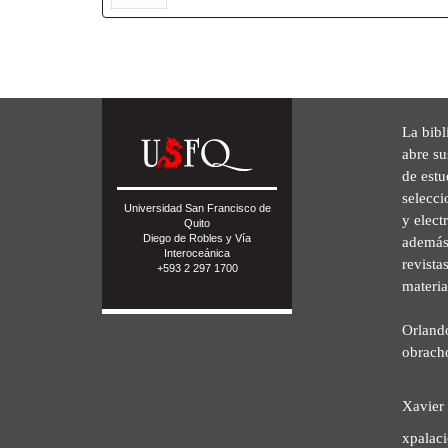
La bibl
abre su
de est
selecci
Universidad San Francisco de
y elect
Quito
Diego de Robles y Vía
además 
Interoceánica
revista
+593 2 297 1700
materia
Orland
obrach
Xavier 
xpalac