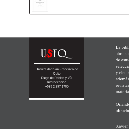
La bibl
abre su
de est
selecci
Universidad San Francisco de
y elect
Quito
Diego de Robles y Vía
además 
Interoceánica
revista
+593 2 297 1700
materia
Orland
obrach
Xavier 