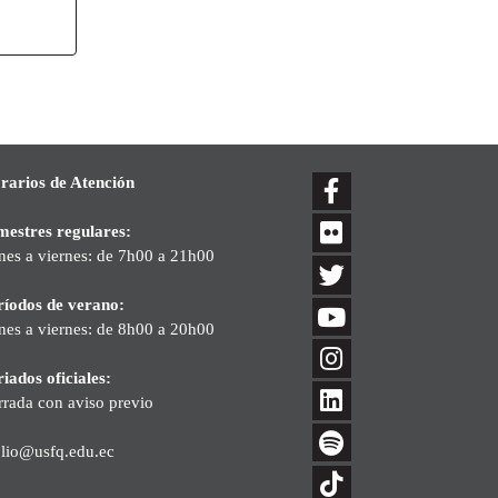
rarios de Atención
mestres regulares:
nes a viernes: de 7h00 a 21h00
ríodos de verano:
nes a viernes: de 8h00 a 20h00
iados oficiales:
rrada con aviso previo
blio@usfq.edu.ec