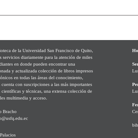
ioteca de la Universidad San Francisco de Quito,
Ho
s servicios diariamente para la atención de miles
udiantes en donde pueden encontrar una
Se
onada y actualizada colección de libros impresos
Lu
rónicos en todas las áreas del conocimiento,
cuenta con suscripciones a las más importantes
Pe
s científicas y técnicas, una extensa colección de
Lu
les multimedia y acceso.
Fer
o Bracho
Ce
o@usfq.edu.ec
bi
Palacios