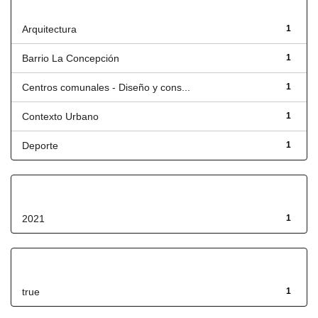
Título
Arquitectura
1
Barrio La Concepción
1
Centros comunales - Diseño y cons...
1
Contexto Urbano
1
Deporte
1
Fecha de lanzamiento
2021
1
Has File(s)
true
1