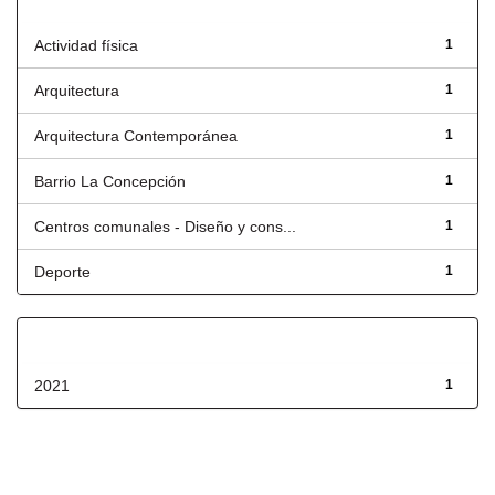
Título
Actividad física
1
Arquitectura
1
Arquitectura Contemporánea
1
Barrio La Concepción
1
Centros comunales - Diseño y cons...
1
Deporte
1
Fecha de lanzamiento
2021
1