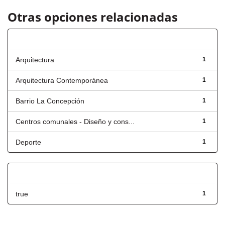
Otras opciones relacionadas
Título
Arquitectura
1
Arquitectura Contemporánea
1
Barrio La Concepción
1
Centros comunales - Diseño y cons...
1
Deporte
1
Has File(s)
true
1