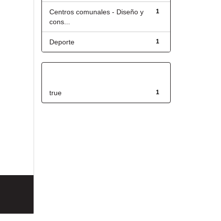
Centros comunales - Diseño y
1
cons...
Deporte
1
Has File(s)
true
1