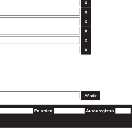
En orden
Autor/registro