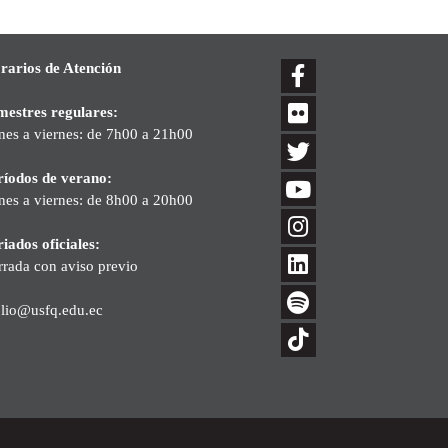
rarios de Atención
mestres regulares:
nes a viernes: de 7h00 a 21h00
ríodos de verano:
nes a viernes: de 8h00 a 20h00
iados oficiales:
rrada con aviso previo
blio@usfq.edu.ec