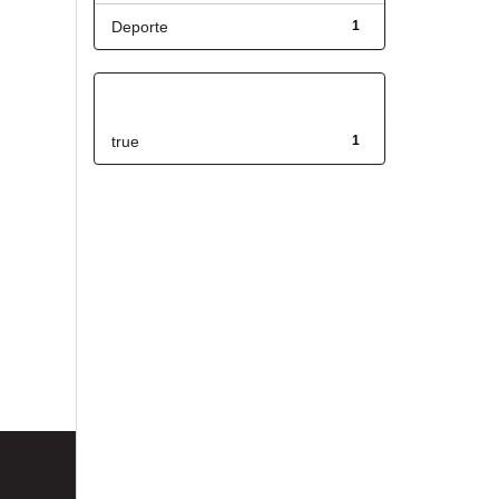
Deporte
1
Has File(s)
true
1