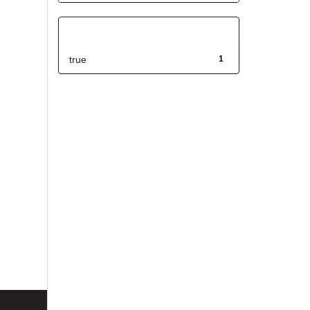
Has File(s)
true
1