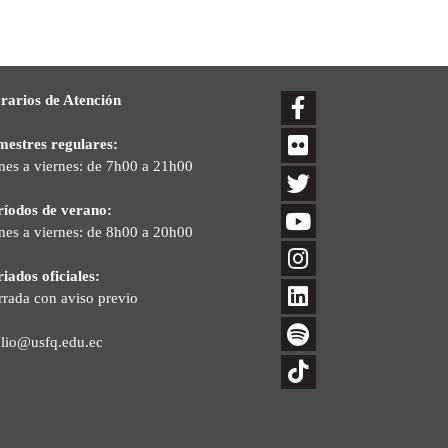
rarios de Atención
mestres regulares:
nes a viernes: de 7h00 a 21h00
ríodos de verano:
nes a viernes: de 8h00 a 20h00
iados oficiales:
rrada con aviso previo
blio@usfq.edu.ec