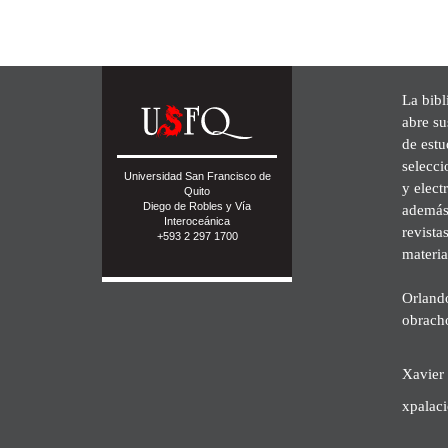
La bibl
abre su
de est
selecci
Universidad San Francisco de
y elect
Quito
Diego de Robles y Vía
además 
Interoceánica
revista
+593 2 297 1700
materia
Orland
obrach
Xavier 
xpalac