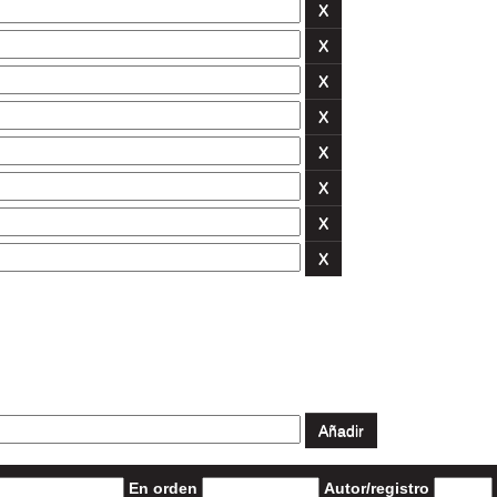
En orden
Autor/registro