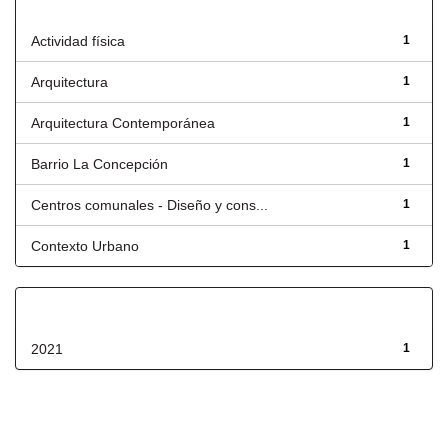
Título
Actividad física
1
Arquitectura
1
Arquitectura Contemporánea
1
Barrio La Concepción
1
Centros comunales - Diseño y cons...
1
Contexto Urbano
1
Fecha de lanzamiento
2021
1