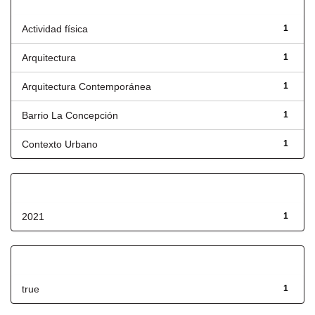
Título
Actividad física
1
Arquitectura
1
Arquitectura Contemporánea
1
Barrio La Concepción
1
Contexto Urbano
1
Fecha de lanzamiento
2021
1
Has File(s)
true
1