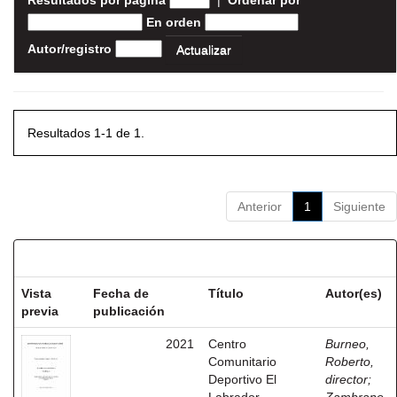
Resultados por página
|
Ordenar por
En orden
Autor/registro
Resultados 1-1 de 1.
Anterior
1
Siguiente
Resultados por ítem:
Vista
Fecha de
Título
Autor(es)
previa
publicación
2021
Centro
Burneo,
Comunitario
Roberto,
Deportivo El
director
;