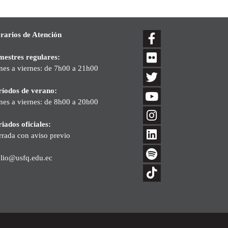
rarios de Atención
mestres regulares:
nes a viernes: de 7h00 a 21h00
ríodos de verano:
nes a viernes: de 8h00 a 20h00
iados oficiales:
rrada con aviso previo
blio@usfq.edu.ec