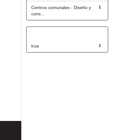
Centros comunales - Diseño y
1
cons...
Has File(s)
true
1