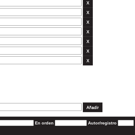
En orden
Autor/registro