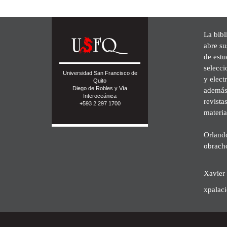
La bibl
abre su
de est
selecci
Universidad San Francisco de
y elect
Quito
Diego de Robles y Vía
además 
Interoceánica
revista
+593 2 297 1700
materia
Orland
obrach
Xavier 
xpalac