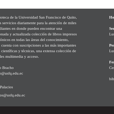
ioteca de la Universidad San Francisco de Quito,
Ho
s servicios diariamente para la atención de miles
udiantes en donde pueden encontrar una
Se
onada y actualizada colección de libros impresos
Lu
rónicos en todas las áreas del conocimiento,
cuenta con suscripciones a las más importantes
Pe
s científicas y técnicas, una extensa colección de
Lu
les multimedia y acceso.
Fer
o Bracho
Ce
o@usfq.edu.ec
bi
Palacios
ios@usfq.edu.ec