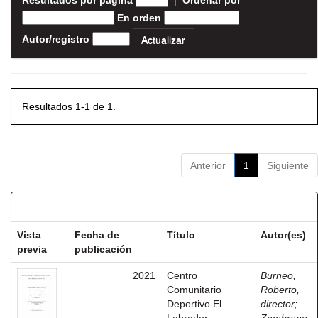
Resultados por página
|
Ordenar por
En orden
Autor/registro
Resultados 1-1 de 1.
Anterior
1
Siguiente
Resultados por ítem:
Vista
Fecha de
Título
Autor(es)
previa
publicación
2021
Centro
Burneo,
Comunitario
Roberto,
Deportivo El
director
;