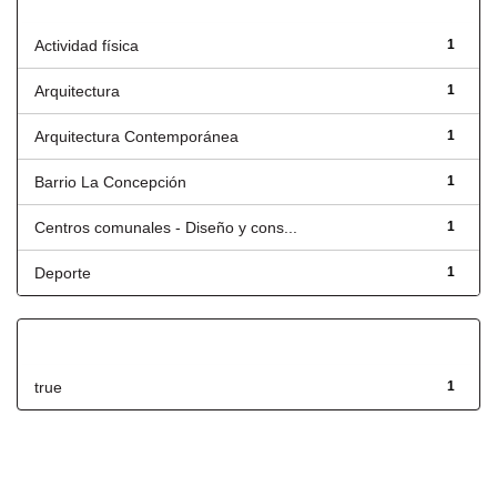
Título
Actividad física
1
Arquitectura
1
Arquitectura Contemporánea
1
Barrio La Concepción
1
Centros comunales - Diseño y cons...
1
Deporte
1
Has File(s)
true
1