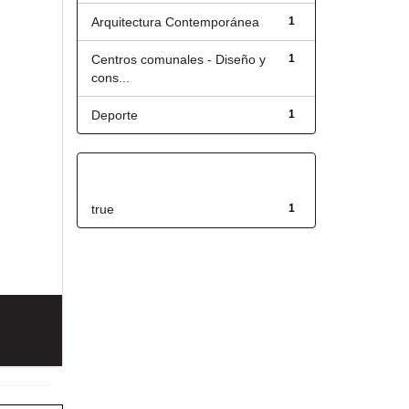
Arquitectura Contemporánea
1
Centros comunales - Diseño y
1
cons...
Deporte
1
Has File(s)
true
1