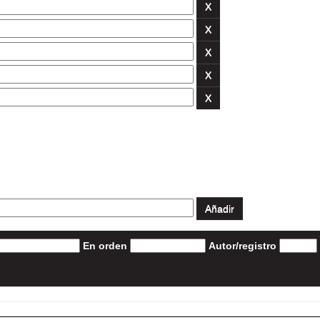
En orden
Autor/registro