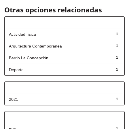
Otras opciones relacionadas
Título
Actividad física
1
Arquitectura Contemporánea
1
Barrio La Concepción
1
Deporte
1
Fecha de lanzamiento
2021
1
Has File(s)
1