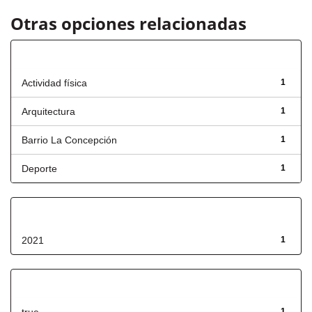
Otras opciones relacionadas
Título
Actividad física
1
Arquitectura
1
Barrio La Concepción
1
Deporte
1
Fecha de lanzamiento
2021
1
Has File(s)
1