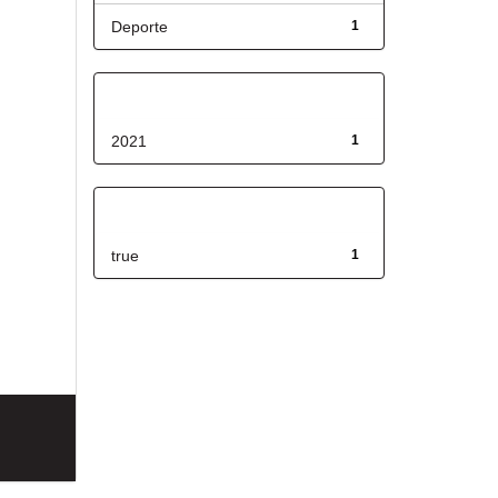
Deporte
1
Fecha de lanzamiento
2021
1
Has File(s)
true
1