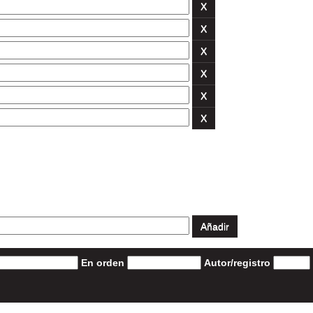
En orden
Autor/registro