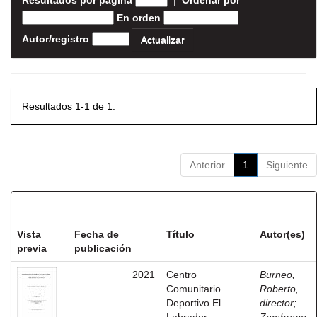
Resultados por página
|
Ordenar por
En orden
Autor/registro
Resultados 1-1 de 1.
Anterior
1
Siguiente
Resultados por ítem:
Vista
Fecha de
Título
Autor(es)
previa
publicación
2021
Centro
Burneo,
Comunitario
Roberto,
Deportivo El
director
;