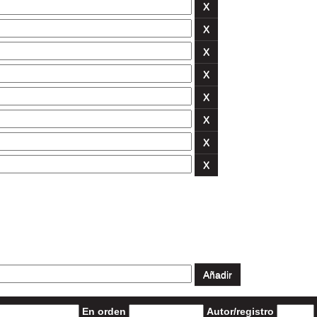
En orden
Autor/registro