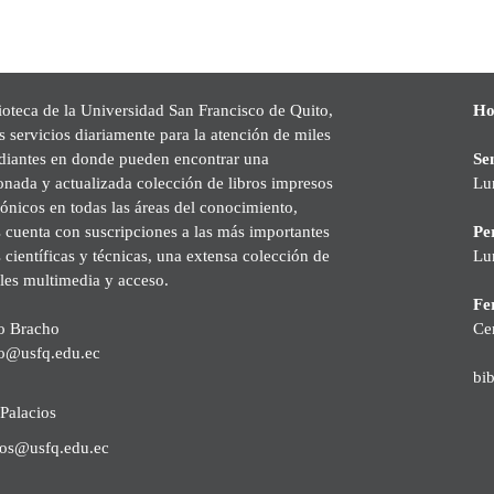
ioteca de la Universidad San Francisco de Quito,
Ho
s servicios diariamente para la atención de miles
udiantes en donde pueden encontrar una
Se
onada y actualizada colección de libros impresos
Lu
rónicos en todas las áreas del conocimiento,
cuenta con suscripciones a las más importantes
Pe
s científicas y técnicas, una extensa colección de
Lu
les multimedia y acceso.
Fer
o Bracho
Ce
o@usfq.edu.ec
bi
Palacios
ios@usfq.edu.ec