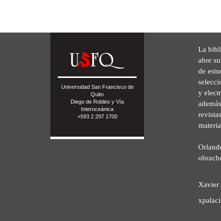
La bibl
abre su
de est
selecci
Universidad San Francisco de
y elect
Quito
Diego de Robles y Vía
además 
Interoceánica
revista
+593 2 297 1700
materia
Orland
obrach
Xavier 
xpalac