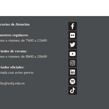
rarios de Atención
mestres regulares:
nes a viernes: de 7h00 a 21h00
ríodos de verano:
nes a viernes: de 8h00 a 20h00
iados oficiales:
rrada con aviso previo
blio@usfq.edu.ec