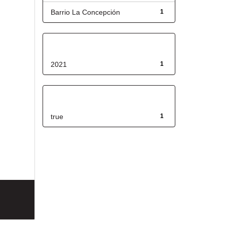
Barrio La Concepción
1
Fecha de lanzamiento
2021
1
Has File(s)
true
1