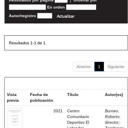
Resultados por página
|
Ordenar por
En orden
Autor/registro
Resultados 1-1 de 1.
Anterior
1
Siguiente
Resultados por ítem:
Vista
Fecha de
Título
Autor(es)
previa
publicación
2021
Centro
Burneo,
Comunitario
Roberto,
Deportivo El
director
;